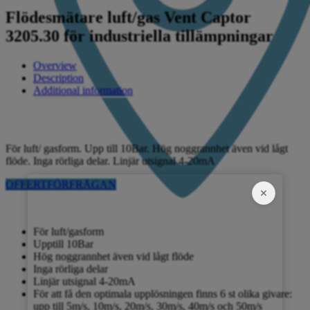
Flödesmätare luft/gas Vent Captor
3205.30 för industriella tillämpningar
Overview
Description
Additional information
För luft/ gasform. Upp till 10Bar. Hög noggrannhet även vid lågt
flöde. Inga rörliga delar. Linjär utsignal 4-20mA
OFFERTFÖRFRÅGAN
För luft/gasform
Upptill 10Bar
Hög noggrannhet även vid lågt flöde
Inga rörliga delar
Linjär utsignal 4-20mA
För att få den optimala upplösningen finns 6 st olika givare:
upp till 5m/s, 10m/s, 20m/s, 30m/s, 40m/s och 50m/s