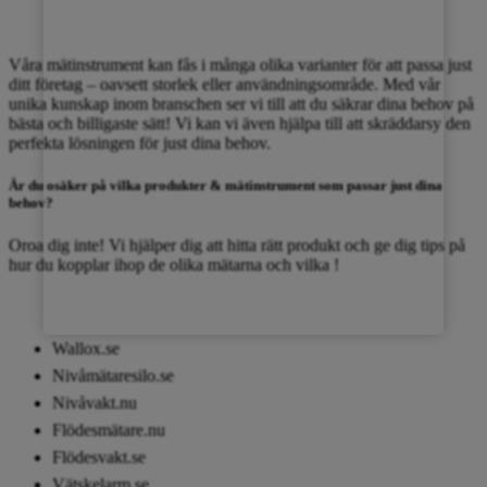
OM WALLOX ELEKTRONIK
Våra mätinstrument kan fås i många olika varianter för att passa just
ditt företag – oavsett storlek eller användningsområde. Med vår
unika kunskap inom branschen ser vi till att du säkrar dina behov på
bästa och billigaste sätt! Vi kan vi även hjälpa till att skräddarsy den
perfekta lösningen för just dina behov.
Är du osäker på vilka produkter & mätinstrument som passar just dina
behov?
Oroa dig inte! Vi hjälper dig att hitta rätt produkt och ge dig tips på
hur du kopplar ihop de olika mätarna och vilka !
LÄS MER OM
Wallox.se
Nivåmätaresilo.se
Nivåvakt.nu
Flödesmätare.nu
Flödesvakt.se
Vätskelarm.se