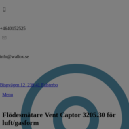
+4640152525
info@wallox.se
Bispvägen 12
239 41 Falsterbo
Menu
Flödesmätare Vent Captor 3205.30 för
luft/gasform