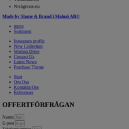
Nivågivare.nu
Made by Shape & Brand i Malmö AB©
meny
Sortiment
Instagram profile
New Collection
Woman Dress
Contact Us
Latest News
Purchase Theme
Start
Om Oss
Kontakta Oss
Referenser
OFFERTFÖRFRÅGAN
Namn
E-post