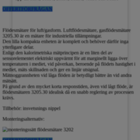
OFFERTFÖRFRÅGAN
Flödesmätare för luft/gasform. Luftflödesmätare, gasflödesmätare
3205.30 är en mätare för industriella tillämpningar.
Den lilla kompakta enheten är komplett och behöver därför inga
ytterligare delar.
Enligt den kalorimetriska mätprincipen är en liten del av
sensorelementet elektriskt uppvärmt för att marginellt ligga över
temperaturen i mediet, vid påverkan, beroende på flödets hastighet i
mediet, mäts skillnaden och ger en linjär utsignal.
Mätnoggrannheten vid låga flöden är betydligt bättre än vid andra
mätsätt.
På grund av den mycket korta responstiden, även vid lågt flöde, är
flödesmätaren 3205.30 idealisk då en snabb reglering av processen
krävs.
Tillbehör: insvetsnings nippel
Monteringsalternativ: