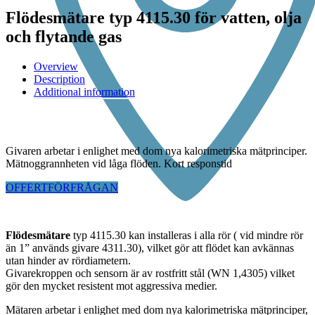
Flödesmätare typ 4115.30 för vatten, olja
och flytande gas
Overview
Description
Additional information
Givaren arbetar i enlighet med dom nya kalorimetriska mätprinciper.
Mätnoggrannheten vid låga flöden. Kort responstid
OFFERTFÖRFRÅGAN
Flödesmätare
typ 4115.30 kan installeras i alla rör ( vid mindre rör
än 1” används givare 4311.30), vilket gör att flödet kan avkännas
utan hinder av rördiametern.
Givarekroppen och sensorn är av rostfritt stål (WN 1,4305) vilket
gör den mycket resistent mot aggressiva medier.
Mätaren arbetar i enlighet med dom nya kalorimetriska mätprinciper,