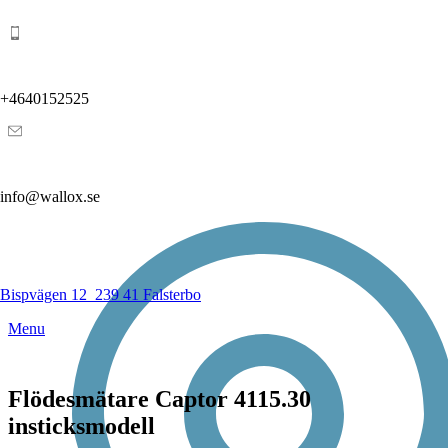
+4640152525
info@wallox.se
Bispvägen 12
239 41 Falsterbo
Menu
Flödesmätare Captor 4115.30
insticksmodell