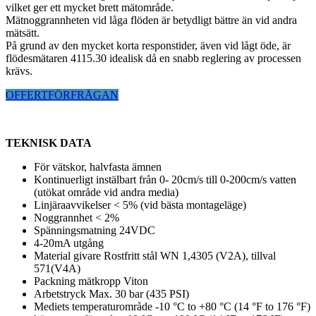
vilket ger ett mycket brett mätområde.
Mätnoggrannheten vid låga flöden är betydligt bättre än vid andra
mätsätt.
På grund av den mycket korta responstider, även vid lågt öde, är
flödesmätaren 4115.30 idealisk då en snabb reglering av processen
krävs.
OFFERTFÖRFRÅGAN
TEKNISK DATA
För vätskor, halvfasta ämnen
Kontinuerligt instälbart från 0- 20cm/s till 0-200cm/s vatten
(utökat område vid andra media)
Linjäraavvikelser < 5% (vid bästa montageläge)
Noggrannhet < 2%
Spänningsmatning 24VDC
4-20mA utgång
Material givare Rostfritt stål WN 1,4305 (V2A), tillval
571(V4A)
Packning mätkropp Viton
Arbetstryck Max. 30 bar (435 PSI)
Mediets temperaturområde -10 °C to +80 °C (14 °F to 176 °F)